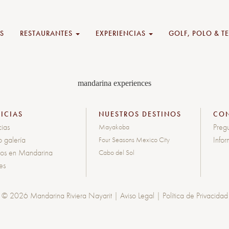
S
RESTAURANTES
EXPERIENCIAS
GOLF, POLO & T
mandarina experiences
ICIAS
NUESTROS DESTINOS
CO
cias
Pregu
Mayakoba
o galería
Info
Four Seasons Mexico City
tos en Mandarina
Cabo del Sol
les
© 2026 Mandarina Riviera Nayarit |
Aviso Legal
|
Política de Privacidad