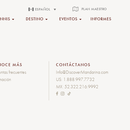
PLAN MAESTRO
ESPAÑOL
ENNIS
DESTINO
EVENTOS
INFORMES
NOCE MÁS
CONTÁCTANOS
ntas frecuentes
Info@DiscoverMandarina.com
rmación
US:
1.888.997.7732
MX:
52.322.216.9992