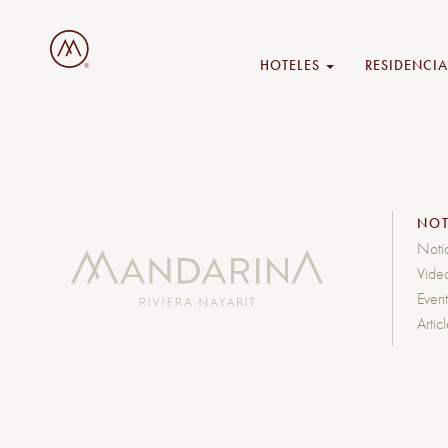
HOTELES
RESIDENCIA
NOT
Noti
Vide
Even
Artic