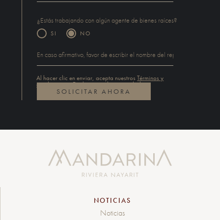
¿Estás trabajando con algún agente de bienes raíces?
SI
NO
Al hacer clic en enviar, acepta nuestros
Términos y
condiciones
y
Declaración de privacidad
.
NOTICIAS
Noticias