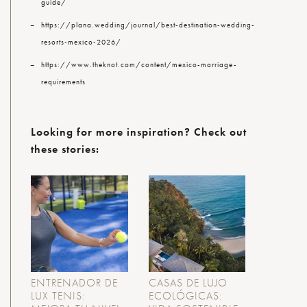
guide/
https://plana.wedding/journal/best-destination-wedding-
resorts-mexico-2026/
https://www.theknot.com/content/mexico-marriage-
requirements
Looking for more inspiration? Check out
these stories:
ENTRENADOR DE
CASAS DE LUJO
LUX TENIS:
ECOLÓGICAS: