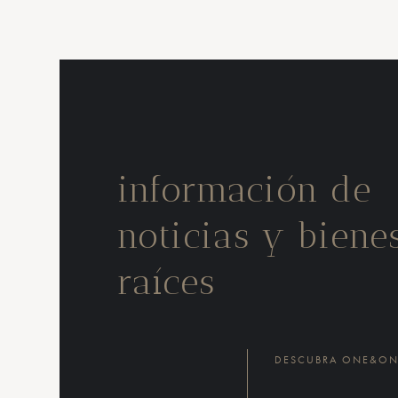
información de
noticias y biene
raíces
DESCUBRA ONE&ONL