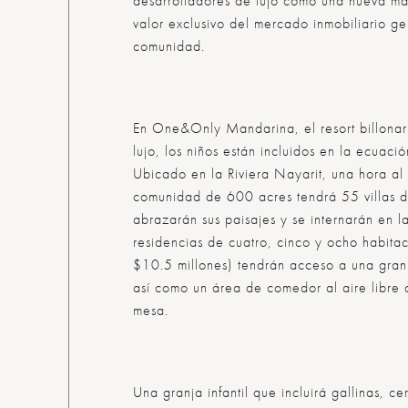
desarrolladores de lujo como una nueva m
valor exclusivo del mercado inmobiliario ge
comunidad.
En One&Only Mandarina, el
resort
billonar
lujo, los niños están incluidos en la ecuaci
Ubicado en la Riviera Nayarit, una hora al 
comunidad de 600 acres tendrá 55 villas d
abrazarán sus paisajes y se internarán en la
residencias de cuatro, cinco y ocho habita
$10.5 millones) tendrán acceso a una granj
así como un área de comedor al aire libre
mesa.
Una granja infantil que incluirá gallinas, 