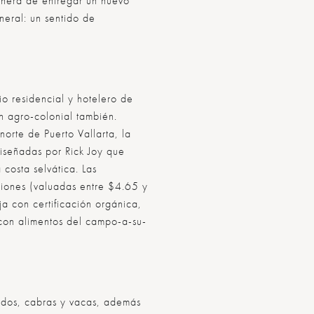
anera de entregar un nuevo
neral: un sentido de
io residencial y hotelero de
ón agro-colonial también.
norte de Puerto Vallarta, la
iseñadas por Rick Joy que
 costa selvática. Las
ciones (valuadas entre $4.65 y
a con certificación orgánica,
 con alimentos del campo-a-su-
cerdos, cabras y vacas, además