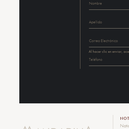
Al hacer clic en enviar, ac
NOT
Noti