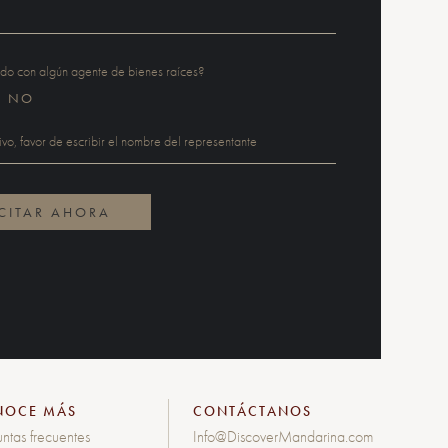
ndo con algún agente de bienes raíces?
NO
NOCE MÁS
CONTÁCTANOS
ntas frecuentes
Info@DiscoverMandarina.com