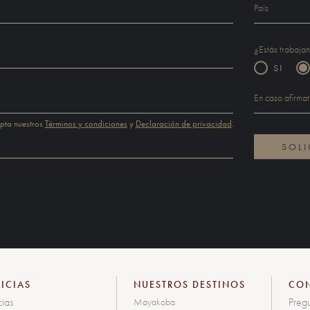
¿Estás trabaja
SI
epta nuestros
Términos y condiciones
y
Declaración de privacidad
.
ICIAS
NUESTROS DESTINOS
CO
cias
Pregu
Mayakoba