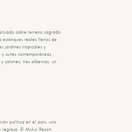
 situado sobre terreno sagrado
s estanques reales llenos de
s jardines tropicales y
s y suites contemporáneas,
y salones, tres albercas, un
.
ión política en el país, uno
u regreso. El Mukul Resort,