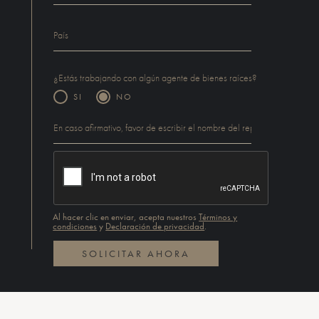
¿Estás trabajando con algún agente de bienes raíces?
SI
NO
Al hacer clic en enviar, acepta nuestros
Términos y
condiciones
y
Declaración de privacidad
.