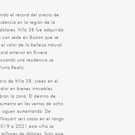
do el récord del precio de
idencia en la región de la
ólares. Villa 38 fue adquirida
do con sede en Boston que se
el valor de la belleza natural
ord anterior en Riviera
 cuando una residencia se
unta Realty.
rio de Villa 38, creen en el
valor en bienes inmuebles
ran la zona. El destino de
 aumento en las ventas de ocho
ólo siguen aumentando. De
Nayarit seis casas en el rango
2019 a 2021 esta cifra se
millones de dólares. Solo este