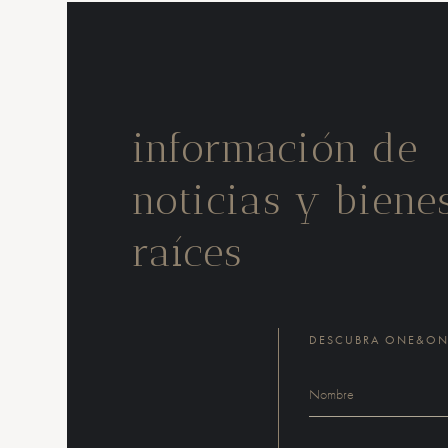
información de
noticias y biene
raíces
DESCUBRA ONE&ONL