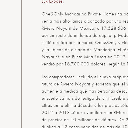
Lux Exposé
.
One&Only Mandarina Private Homes ha bati
venta más alto jamás alcanzado por una res
Riviera Nayarit de México, a 17.528.506 d
por un socio de un fondo de capital priva
sintió atraído por la marca One&Only y vio 
y la ubicación aislada de Mandarina. El réc
Nayarit fue en Punta Mita Resort en 2019,
vendió por 16.700.000 dólares, según La P
Los compradores, incluido el nuevo propieta
futuro de Riviera Nayarit y esperan que el 
aumente a medida que más personas descub
ensueño ya ha sido testigo de un increíble
cifras en la última década y los precios s
2012 a 2018 sólo se vendieron en Riviera 
de precios de 10 millones de dólares. De 
duplicó a 12 casas vendidas de más de 10 