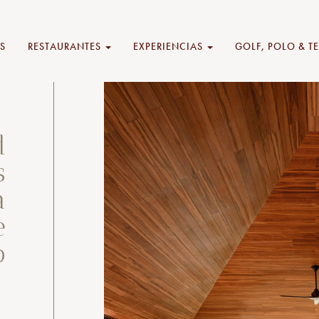
S
RESTAURANTES
EXPERIENCIAS
GOLF, POLO & T
d
s
a
e
o