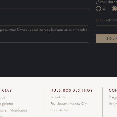
¿Estás trabaja
SI
epta nuestros
Términos y condiciones
y
Declaración de privacidad
.
ICIAS
NUESTROS DESTINOS
CO
cias
Pregu
Mayakoba
o galería
Info
Four Seasons Mexico City
tos en Mandarina
Cabo del Sol
les