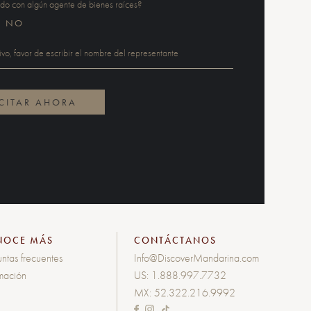
ndo con algún agente de bienes raíces?
NO
NOCE MÁS
CONTÁCTANOS
ntas frecuentes
Info@DiscoverMandarina.com
rmación
US:
1.888.997.7732
MX:
52.322.216.9992