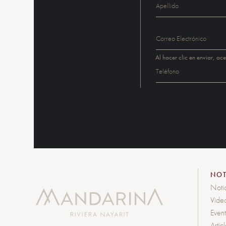
Al hacer clic en enviar, ac
NOT
Noti
Vide
Even
Artic