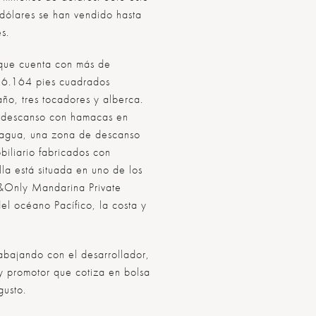
dólares se han vendido hasta
s.
r que cuenta con más de
e 6.164 pies cuadrados
ño, tres tocadores y alberca.
e descanso con hamacas en
e agua, una zona de descanso
iliario fabricados con
illa está situada en uno de los
e&Only Mandarina Private
el océano Pacífico, la costa y
rabajando con el desarrollador,
 y promotor que cotiza en bolsa
gusto.
CLUB DE PLAYA ONE&ONLY
CLUB DE POLO Y CENTRO