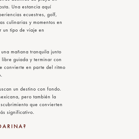
osta. Una estancia aquí
periencias ecuestres, golf,
cias culinarias y momentos en
r un tipo de viaje en
una mañana tranquila junto
e libre guiada y terminar con
se convierte en parte del ritmo
o.
buscan un destino con fondo.
mexicana, pero también la
escubrimiento que convierten
s significativo.
DARINA?