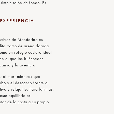
 simple telón de fondo. Es
EXPERIENCIA
activas de Mandarina es
dito tramo de arena dorada
omo un refugio costero ideal
 en el que los huéspedes
scanso y la aventura.
to al mar, mientras que
ubo y el descanso frente al
ivo y relajante. Para familias,
ste equilibrio es
tar de la costa a su propio