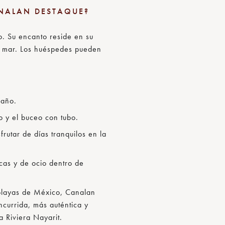
ANALAN DESTAQUE?
. Su encanto reside en su
el mar. Los huéspedes pueden
baño.
o y el buceo con tubo.
frutar de días tranquilos en la
cas y de ocio dentro de
 playas de México, Canalan
currida, más auténtica y
a Riviera Nayarit.