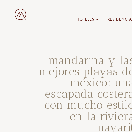
HOTELES
RESIDENCIA
mandarina y la
mejores playas d
méxico: un
escapada coster
con mucho estil
en la rivier
nayari