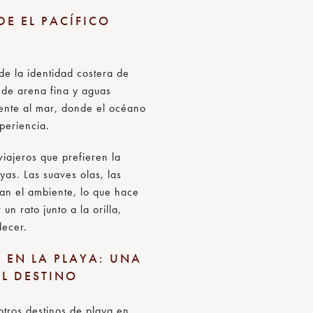
DE EL PACÍFICO
de la identidad costera de
 de arena fina y aguas
rente al mar, donde el océano
CLUB DE PLAYA ONE&ONLY
CLUB DE POLO Y CENTRO
ROSEWOOD MANDARINA
THE JETTY
ONE&ONLY PRIVATE HOMES
ROSEWOOD RESIDENCES
CLUB DE PLAYA CANALAN
THE POINT
THE PLATEAU
MAJAHUA
SPA ONE&ONLY
CLUB DE NIÑOS
ONE&ONLY PRIVATE HOMES
THE FARM
THE OUTPOST
ECUESTRE MANDARINA
xperiencia.
ESTERO
viajeros que prefieren la
ayas. Las suaves olas, las
can el ambiente, lo que hace
un rato junto a la orilla,
DESCUBRA MÁS
DESCUBRA MÁS
DESCUBRA MÁS
DESCUBRA MÁS
DESCUBRA MÁS
DESCUBRA MÁS
DESCUBRA MÁS
DESCUBRA MÁS
DESCUBRA MÁS
DESCUBRA MÁS
DESCUBRA MÁS
DESCUBRA MÁS
DESCUBRA MÁS
DESCUBRA MÁS
DESCUBRA MÁS
>
>
>
>
>
>
>
>
>
>
>
>
>
>
>
decer.
 EN LA PLAYA: UNA
EL DESTINO
tros destinos de playa en